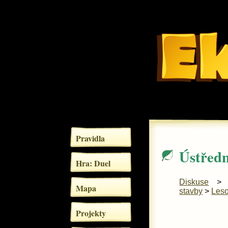
Pravidla
Ústředn
Hra: Duel
Diskuse
Mapa
stavby
>
Les
Projekty