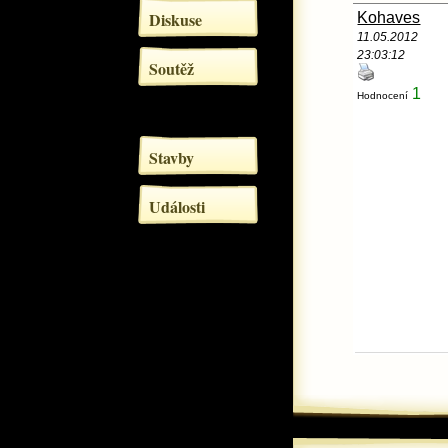
Diskuse
Kohaves
11.05.2012
23:03:12
Soutěž
1
Hodnocení
Stavby
Události