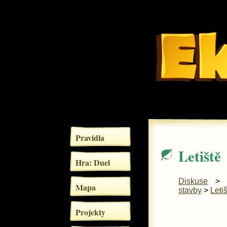
Pravidla
Letiště
Hra: Duel
Diskuse
Mapa
stavby
>
Leti
Projekty