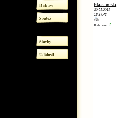
Diskuse
Ekostarosta
30.01.2011
18:29:42
Soutěž
2
Hodnocení
Stavby
Události