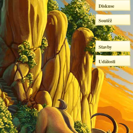
Diskuse
Soutěž
Stavby
Události