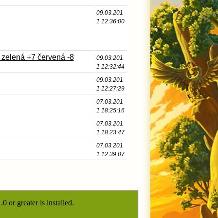
09.03.201
1 12:36:00
 zelená +7 červená -8
09.03.201
1 12:32:44
09.03.201
1 12:27:29
07.03.201
1 18:25:16
07.03.201
1 18:23:47
07.03.201
1 12:39:07