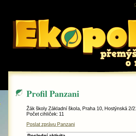
O
Profil Panzani
Žák školy Základní škola, Praha 10, Hostýnská 2/
Počet cihliček: 11
Poslat zprávu Panzani
Poslední aktivita