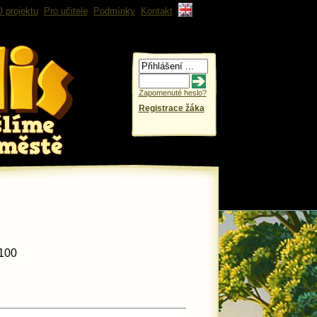
 projektu
Pro učitele
Podmínky
Kontakt
Zapomenuté heslo?
Registrace žáka
2100