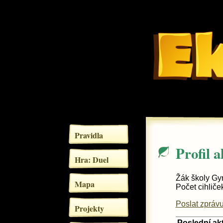
Pravidla
Profil a
Hra: Duel
Žák školy Gy
Mapa
Počet cihliče
Poslat zprávu
Projekty
Poslední akt