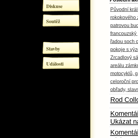
Diskuse
Původní krá
rokokového z
Soutěž
patrovou bu
francouzský 
řadou soch o
Stavby
pokoje s výz
Zrcadlový sá
Události
areálu zámk
motocyklů, g
celoroční pr
obřady, slavn
Rod Coll
Komentá
Ukázat n
Komentá