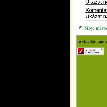
Ukázat n
Komentá
Ukázat n
Moje měst