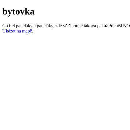
bytovka
Co říci paneláky a paneláky, zde většinou je taková pakáž že ratš
Ukázat na mapě.