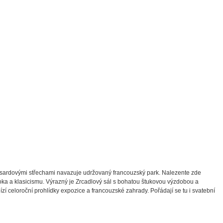
nsardovými střechami navazuje udržovaný francouzský park. Nalezente zde
oka a klasicismu. Výrazný je Zrcadlový sál s bohatou štukovou výzdobou a
 celoroční prohlídky expozice a francouzské zahrady. Pořádají se tu i svatební