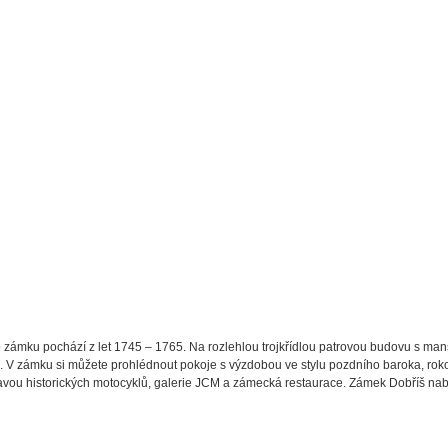
zámku pochází z let 1745 – 1765. Na rozlehlou trojkřídlou patrovou budovu s ma
a. V zámku si můžete prohlédnout pokoje s výzdobou ve stylu pozdního baroka, rok
ou historických motocyklů, galerie JCM a zámecká restaurace. Zámek Dobříš nabízí