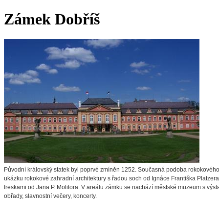
Zámek Dobříš
Původní královský statek byl poprvé zmíněn 1252. Současná podoba rokokového 
ukázku rokokové zahradní architektury s řadou soch od Ignáce Františka Platzer
freskami od Jana P. Molitora. V areálu zámku se nachází městské muzeum s výstav
obřady, slavnostní večery, koncerty.