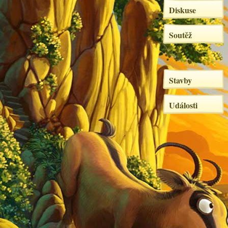
Diskuse
Soutěž
Stavby
Události