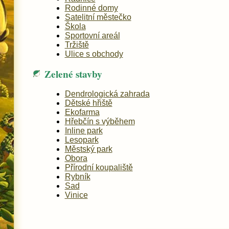
Rodinné domy
Satelitní městečko
Škola
Sportovní areál
Tržiště
Ulice s obchody
Zelené stavby
Dendrologická zahrada
Dětské hřiště
Ekofarma
Hřebčín s výběhem
Inline park
Lesopark
Městský park
Obora
Přírodní koupaliště
Rybník
Sad
Vinice