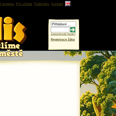
 projektu
Pro učitele
Podmínky
Kontakt
Zapomenuté heslo?
Registrace žáka