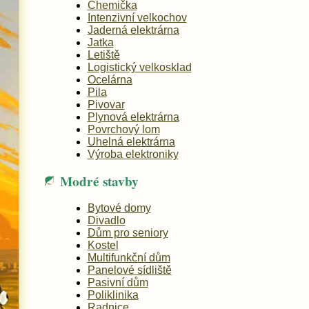
Chemička
Intenzivní velkochov
Jaderná elektrárna
Jatka
Letiště
Logistický velkosklad
Ocelárna
Pila
Pivovar
Plynová elektrárna
Povrchový lom
Uhelná elektrárna
Výroba elektroniky
Modré stavby
Bytové domy
Divadlo
Dům pro seniory
Kostel
Multifunkční dům
Panelové sídliště
Pasivní dům
Poliklinika
Radnice