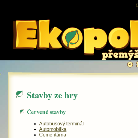
O
Stavby ze hry
Červené stavby
Autobusový terminál
Automobilka
Cementárna