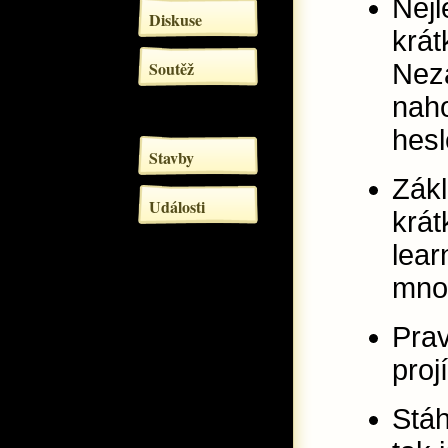
Nejl
Diskuse
krá
Soutěž
Neza
nah
hes
Stavby
Zákl
Události
krá
lear
mno
Prav
proj
Stáh