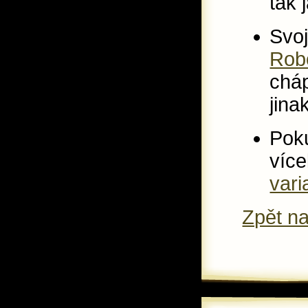
tak 
Svoj
Rob
cháp
jina
Poku
více
vari
Zpět na