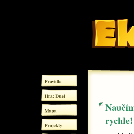
Pravidla
Hra: Duel
Naučím
Mapa
rychle!
Projekty