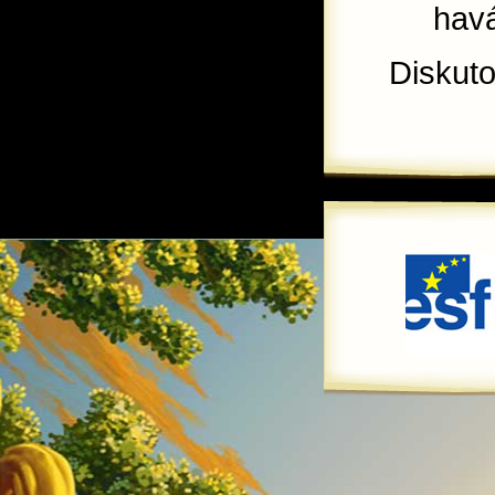
havá
Diskut