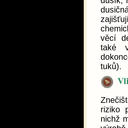
dusík, 
dusičná
zajišťu
chemic
věcí d
také v
dokonc
tuků).
Vl
Znečišt
riziko 
nichž 