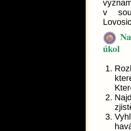
význa
v sou
Lovosi
Na
úkol
Rozh
kter
Kter
Najd
zjis
Vyhl
havá