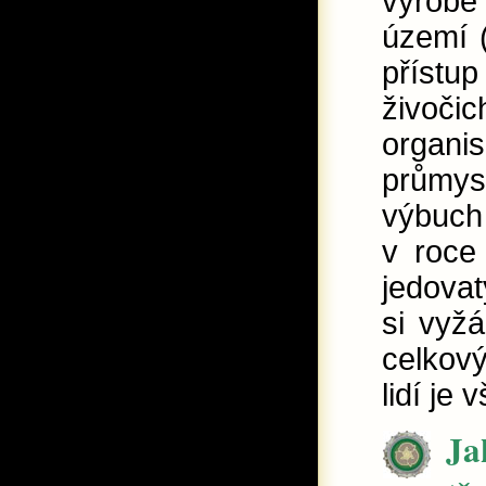
výrobě
území 
příst
živoč
organ
průmys
výbuch
v roce
jedova
si vyž
celkov
lidí je
Ja