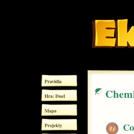
Pravidla
Chem
Hra: Duel
Mapa
C
Projekty