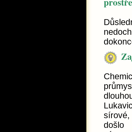
prostř
Důsledn
nedoch
dokonc
Za
Chemic
průmys
dlouhou
Lukavic
sírové,
došlo 