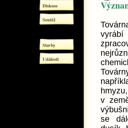
Význa
Diskuse
Soutěž
Továr
vyr
zpraco
Stavby
nejrůzn
Události
chemi
Továr
napříkl
hmyzu,
v země
výbušni
se dál