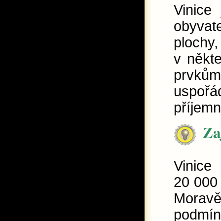
Vinice
obyvate
ploch
v někte
prvků
uspořá
příjem
Za
Vinice
20 000 
Moravě,
podmín