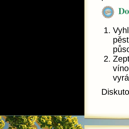
Do
Vyhl
pěst
půso
Zept
víno
vyrá
Diskut