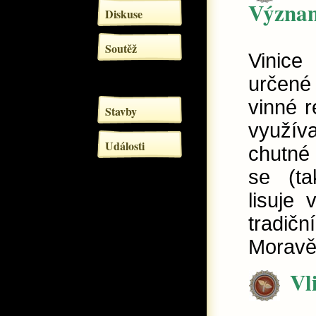
Význa
Diskuse
Soutěž
Vinice
určené
vinné r
Stavby
využí
Události
chutné
se (ta
lisuje 
tradič
Moravě)
Vl