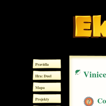
Pravidla
Vinic
Hra: Duel
Mapa
C
Projekty