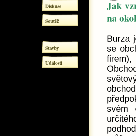
Jak vz
Diskuse
na okol
Soutěž
Burza j
se obch
Stavby
firem)
Události
Obchod
světo
obchod
předpo
svém 
určit
podho