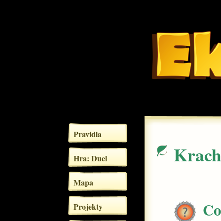
Pravidla
Krach
Hra: Duel
Mapa
Co
Projekty