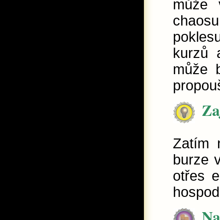
může v
chaosu
pokles
kurzů 
může b
propou
Za
Zatím 
burze v
otřes 
hospod
Na