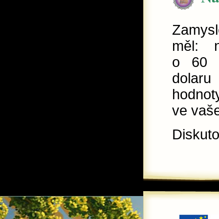
Zamysle
měl: n
o 60 %
dolaru
hodnot
ve vaš
Diskut