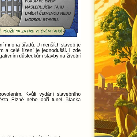
ení mnoha úřadů. U menších staveb je
 a celé řízení je jednodušší. I zde
gativním důsledkům stavby na životní
ovolením. Kvůli vydání stavebního
ěsta Plzně nebo obří tunel Blanka