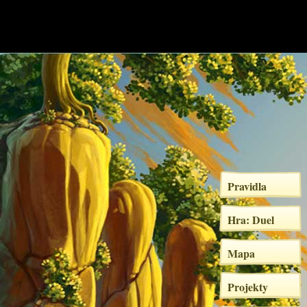
Pravidla
Hra: Duel
Mapa
Projekty