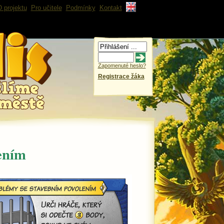
 projektu
Pro učitele
Podmínky
Kontakt
Zapomenuté heslo?
Registrace žáka
ením