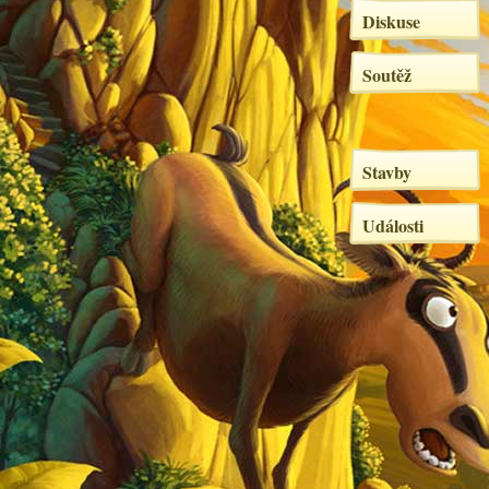
Diskuse
Soutěž
Stavby
Události