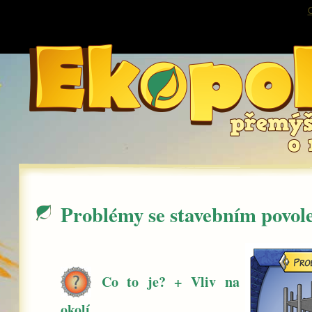
O
Problémy se stavebním povol
Co to je? + Vliv na
okolí