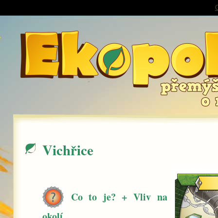
O
Vichřice
Co to je? + Vliv na
okolí