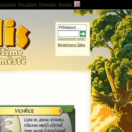
 projektu
Pro učitele
Podmínky
Kontakt
Zapomenuté heslo?
Registrace žáka