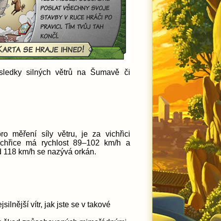
sledky silných větrů na Šumavě či
o měření síly větru, je za vichřici
vichřice má rychlost 89–102 km/h a
d 118 km/h se nazývá orkán.
silnější vítr, jak jste se v takové