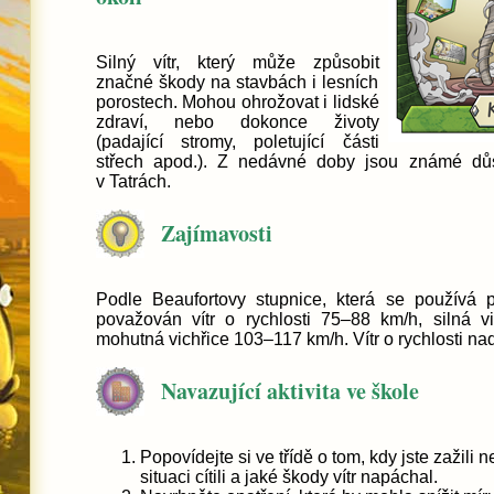
Silný vítr, který může způsobit
značné škody na stavbách i lesních
porostech. Mohou ohrožovat i lidské
zdraví, nebo dokonce životy
(padající stromy, poletující části
střech apod.). Z nedávné doby jsou známé dů
v Tatrách.
Zajímavosti
Podle Beaufortovy stupnice, která se používá pr
považován vítr o rychlosti 75–88 km/h, silná 
mohutná vichřice 103–117 km/h. Vítr o rychlosti na
Navazující aktivita ve škole
Popovídejte si ve třídě o tom, kdy jste zažili nej
situaci cítili a jaké škody vítr napáchal.