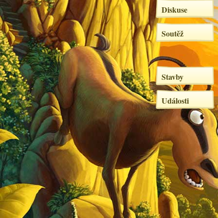
Diskuse
Soutěž
Stavby
Události