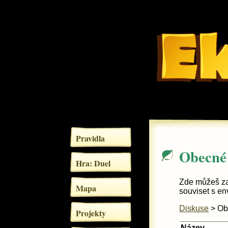
Pravidla
Obecné 
Hra: Duel
Zde můžeš za
Mapa
souviset s en
Diskuse
> Ob
Projekty
Název