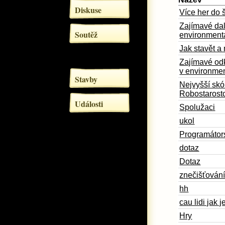
Diskuse
Více her do 
Zajímavé dal
Soutěž
environment
Jak stavět a
Zajímavé od
v environme
Stavby
Nejvyšší skór
Robostarost
Události
Spolužaci
ukol
Programátor
dotaz
Dotaz
znečišťování
hh
cau lidi jak j
Hry