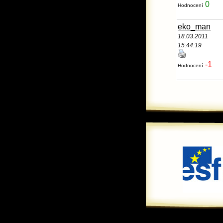
0
Hodnocení
eko_man
18.03.2011
15:44:19
-1
Hodnocení