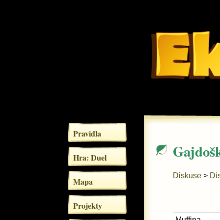
Pravidla
Gajdoš
Hra: Duel
Diskuse
>
Di
Mapa
Projekty
Muffina