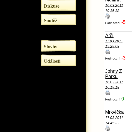
Diskuse
10.03.2011
19:35:38
Soutěž
-5
Hodnocení
Arči
11.03.2011
Stavby
15:29:08
-3
Hodnocení
Události
Johny Z
Parku
16.03.2011
16:19:18
0
Hodnocení
Mrkvička
17.03.2011
14:45:23