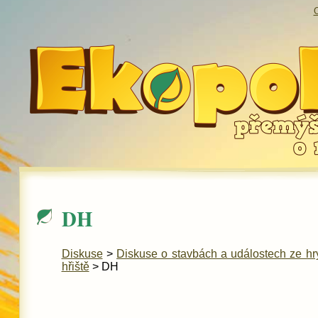
O
DH
Diskuse
>
Diskuse o stavbách a událostech ze hr
hřiště
> DH