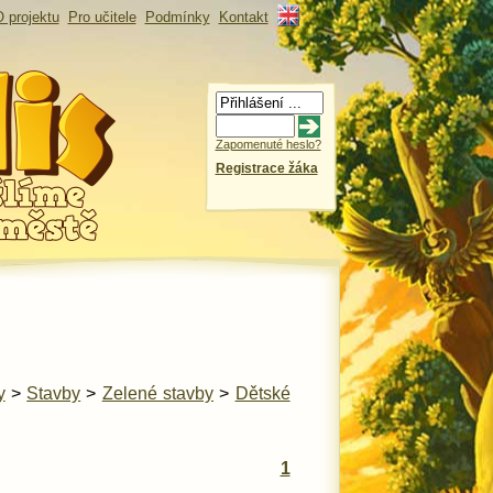
 projektu
Pro učitele
Podmínky
Kontakt
Zapomenuté heslo?
Registrace žáka
y
>
Stavby
>
Zelené stavby
>
Dětské
1