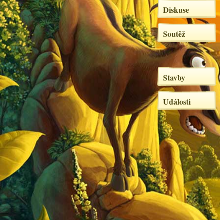
Diskuse
Soutěž
Stavby
Události