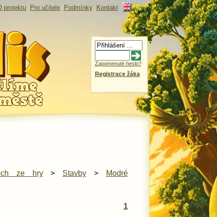
 projektu
Pro učitele
Podmínky
Kontakt
Zapomenuté heslo?
Registrace žáka
ech ze hry
>
Stavby
>
Modré
1