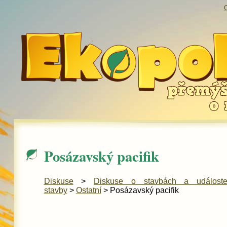
O
Posázavský pacifik
Diskuse
>
Diskuse o stavbách a událost
stavby
>
Ostatní
> Posázavský pacifik