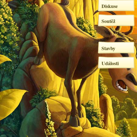
Diskuse
Soutěž
Stavby
Události