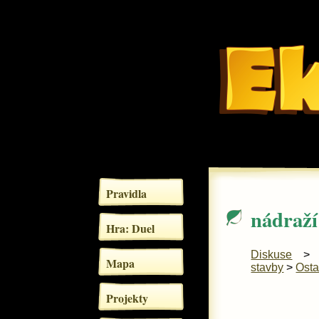
Pravidla
nádraží
Hra: Duel
Diskuse
Mapa
stavby
>
Osta
Projekty