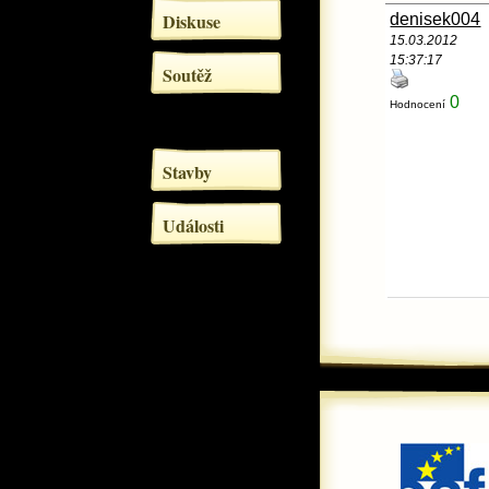
Diskuse
denisek004
15.03.2012
15:37:17
Soutěž
0
Hodnocení
Stavby
Události