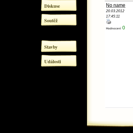
Diskuse
No name
20.03.2012
17:45:11
Soutěž
0
Hodnocení
Stavby
Události