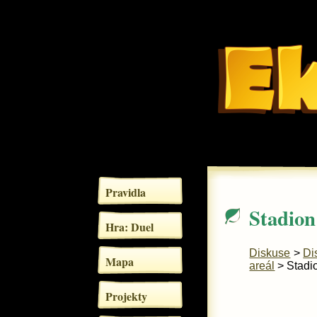
Pravidla
Stadion
Hra: Duel
Diskuse
>
Di
Mapa
areál
> Stadi
Projekty