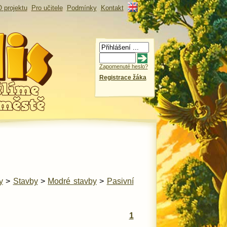
 projektu
Pro učitele
Podmínky
Kontakt
Zapomenuté heslo?
Registrace žáka
y
>
Stavby
>
Modré stavby
>
Pasivní
1