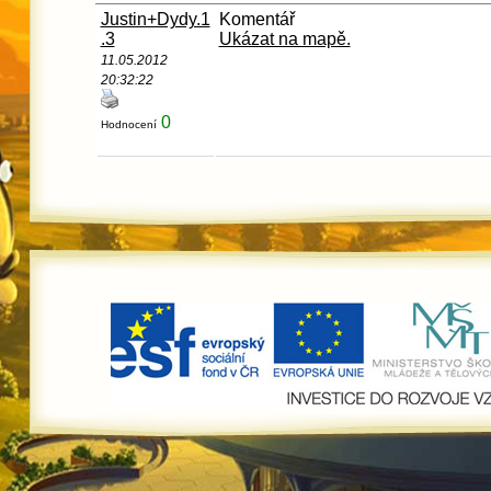
Justin+Dydy.1
Komentář
.3
Ukázat na mapě.
11.05.2012
20:32:22
0
Hodnocení