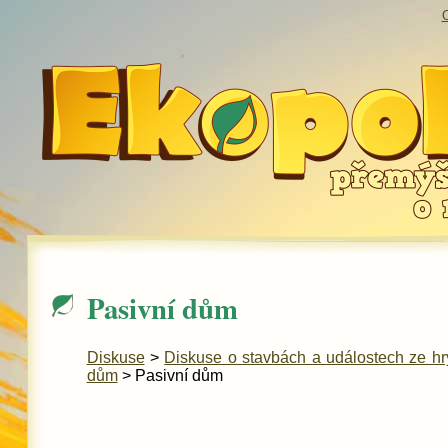
O
Pasivní dům
Diskuse
>
Diskuse o stavbách a událostech ze hr
dům
> Pasivní dům