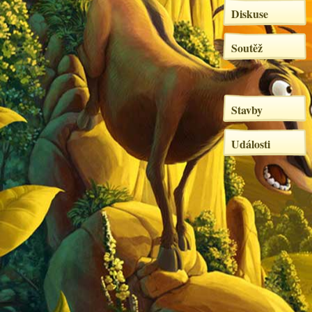
Diskuse
Soutěž
Stavby
Události