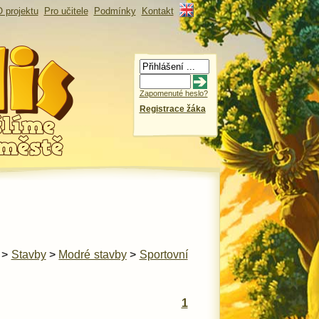
 projektu
Pro učitele
Podmínky
Kontakt
Zapomenuté heslo?
Registrace žáka
>
Stavby
>
Modré stavby
>
Sportovní
1