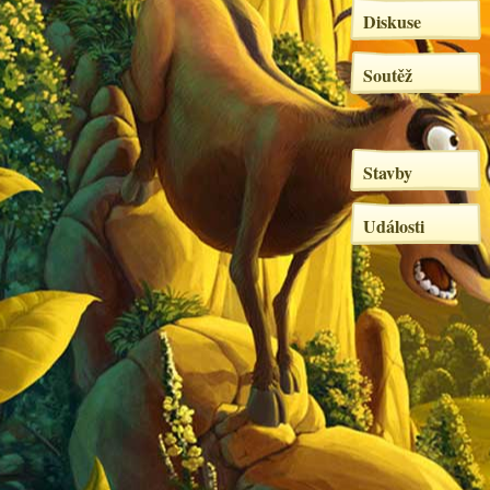
Diskuse
Soutěž
Stavby
Události