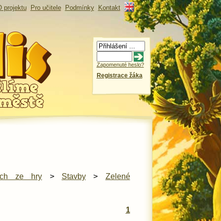
 projektu
Pro učitele
Podmínky
Kontakt
Zapomenuté heslo?
Registrace žáka
ech ze hry
>
Stavby
>
Zelené
1