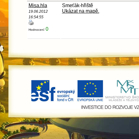
Misa.hla
Smeťák-hřiště
Ukázat na mapě.
19.06.2012
16:54:55
0
Hodnocení