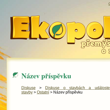
O
Název příspěvku
Diskuse
>
Diskuse o stavbách a událost
stavby
>
Ostatní
> Název příspěvku