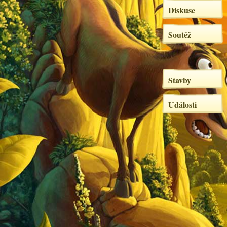
Diskuse
Soutěž
Stavby
Události