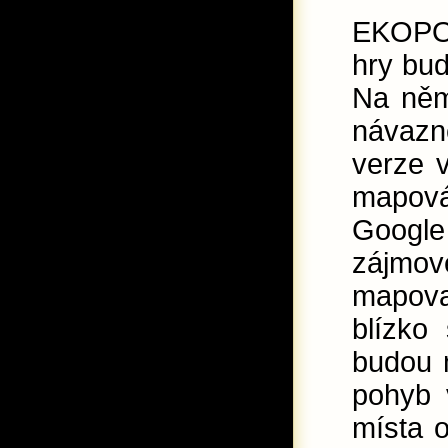
EKOPO
hry bud
Na něm
návazn
verze v
mapová
Googl
zájmov
mapova
blízko
budou m
pohyb 
místa o