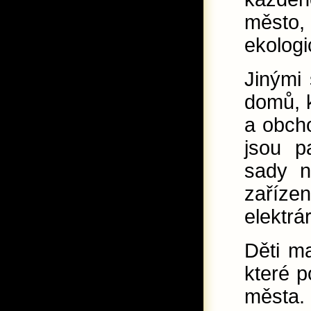
město,
ekologi
Jinými 
domů, k
a obcho
jsou pa
sady n
zaříze
elektrá
Děti ma
které p
města. 