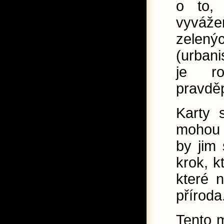
o to,
vyváže
zele
(urbani
je ro
pravdě
Karty 
mohou 
by jim
krok, k
které 
příroda
Tento 