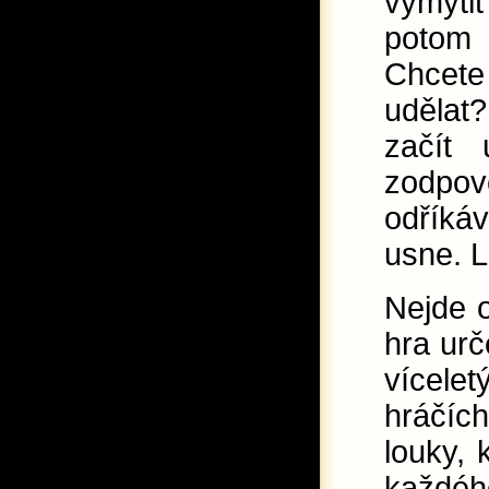
vymýtit
potom 
Chcete
udělat?
začít
zodpo
odříkáv
usne. L
Nejde o
hra urč
vícelet
hráčíc
louky, 
každého