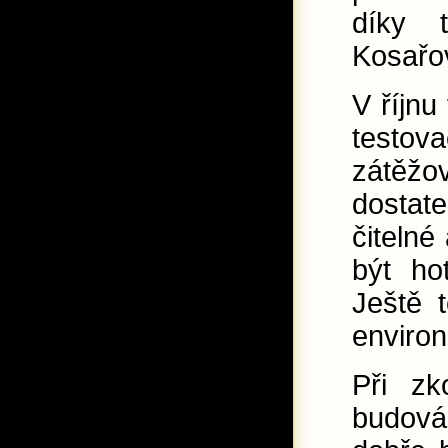
díky 
Kosařo
V říjnu
testova
zátěžov
dostat
čitelné
být ho
Ještě 
environ
Při z
budová