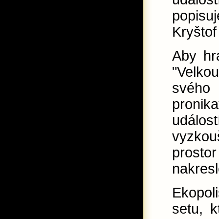
popisu
Kryštof
Aby hra
"Velkou
svého
pronika
událos
vyzkouš
prostor
nakresl
Ekopol
setu, 