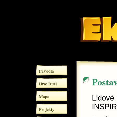
Pravidla
Postav
Hra: Duel
Mapa
Lidové 
INSPI
Projekty