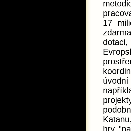
metod
pracova
17 mil
zdarma,
dotaci
Evrop
prost
koordi
úvodní
napřík
projekt
podobn
Katanu
hry "na