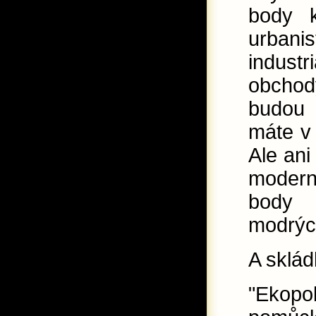
body 
urban
indust
obchod
budou p
máte v 
Ale ani
modern
body 
modrýc
A sklád
"Ekopo