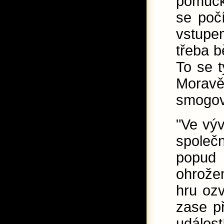
pomůcka
se poč
vstupe
třeba b
To se t
Moravě
smogov
"Ve výv
společ
popud 
ohrože
hru ozv
zase př
událos