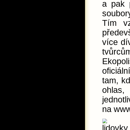
a pak 
soubory
Tím v
předev
více dí
tvůrců
Ekopol
oficiá
tam, k
ohlas,
jednotl
na www