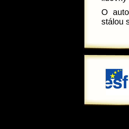
O auto
stálou 