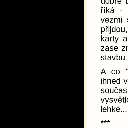
dobře b
říká -
vezmi 
přijdo
karty a
zase z
stavbu 
A co "
ihned v
součas
vysvět
lehké...
***