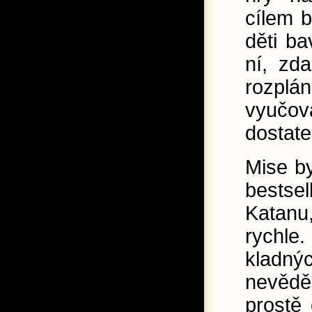
cílem b
děti ba
ní, zd
rozplá
vyučo
dostate
Mise by
bestse
Katanu,
rychle
kladn
nevěděl
prostě