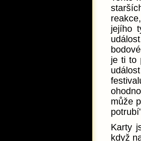
staršíc
reakce
jejího 
událos
bodové
je ti to
událos
festiva
ohodno
může po
potrubí
Karty 
když na