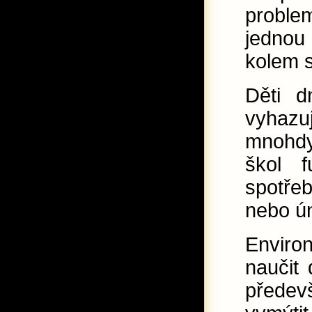
problem
jednou 
kolem s
Děti d
vyhazu
mnohdy
škol f
spotře
nebo ún
Environ
naučit 
předev