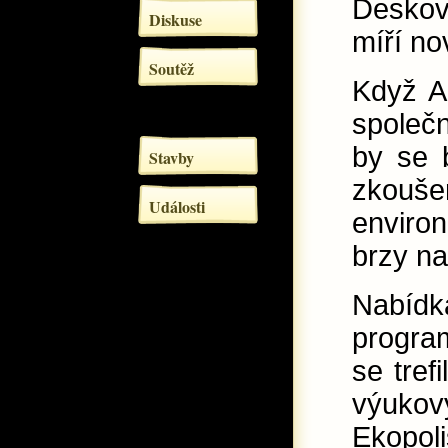
Deskové
Diskuse
míří no
Soutěž
Když A
společn
by se 
Stavby
zkouš
Události
enviro
brzy na
Nabídk
progra
se tref
výukový
Ekopol