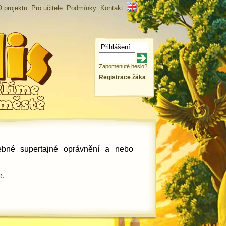
 projektu
Pro učitele
Podmínky
Kontakt
Zapomenuté heslo?
Registrace žáka
řebné supertajné oprávnění a nebo
e
.