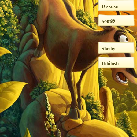
Diskuse
Soutěž
Stavby
Události