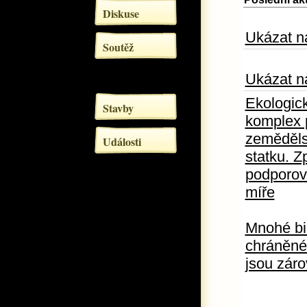
Diskuse
Ukázat n
Soutěž
Ukázat n
Ekologick
Stavby
komplex 
zemědělsk
Události
statku. Z
podporova
míře
Mnohé bio
chráněné 
jsou záro