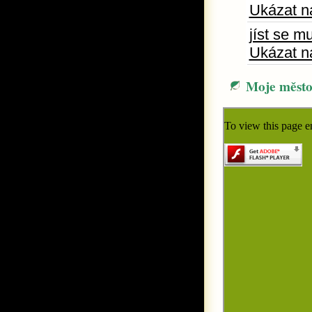
Ukázat n
jíst se mu
Ukázat n
Moje měst