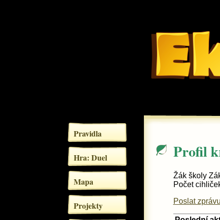
Pravidla
Profil k
Hra: Duel
Žák školy Zák
Mapa
Počet cihliče
Poslat zprávu
Projekty
Poslední akt