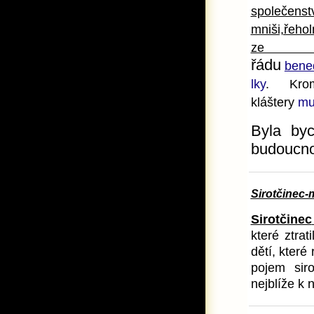
společenstv
mniši,řehol
ze
řádu
bened
lky
. Kr
kláštery
mu
Byla by
budoucnos
Sirotčinec-
Sirotčinec
které ztrat
dětí, které
pojem siro
nejblíže k