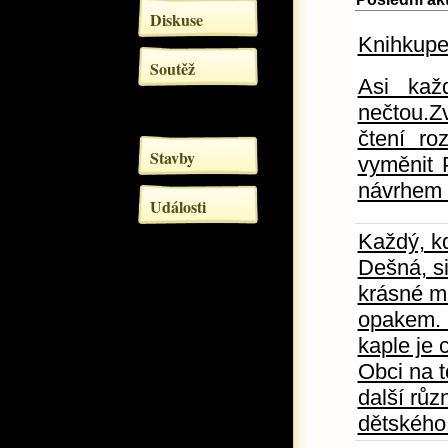
Diskuse
Knihkupe
Soutěž
Asi kaž
nečtou.Zv
čtení ro
Stavby
vyměnit P
návrhem 
Události
Každý, k
Dešná, si
krásné mí
opakem. 
kaple je 
Obci na t
další růz
dětského