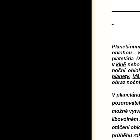
Planetáriu
oblohou
. 
platetária.
v
kině
nebo 
noční obloh
planety
,
Mě
obraz noční
V planetáriu
pozorovate
možné vytvá
libovolném 
otáčení obl
průběhu ro