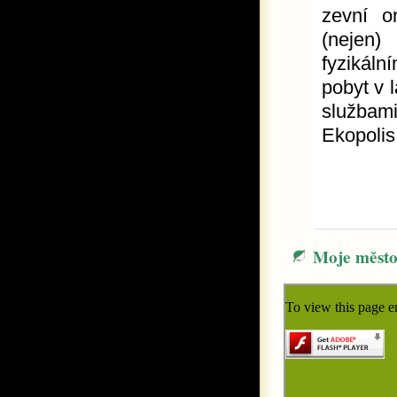
zevní o
(nejen)
fyzikáln
pobyt v l
službam
Ekopolis,
Moje měst