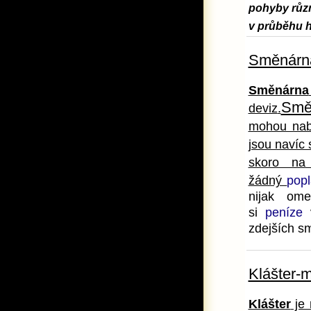
pohyby různ
v průběhu h
Směnárn
Směnárna
Směn
deviz
.
mohou nab
jsou navíc
skoro na
žádný
popl
nijak ome
si
peníze
v
zdejších sm
Klášter-
Klášter
je 