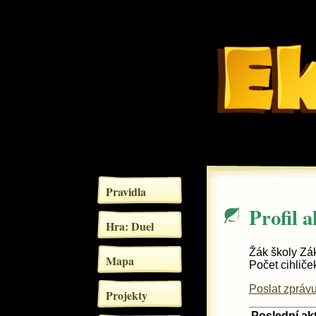
Pravidla
Profil a
Hra: Duel
Žák školy Zá
Mapa
Počet cihliče
Poslat zprávu
Projekty
Poslední akt