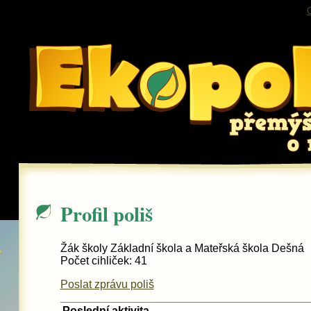
O
Profil poliš
Žák školy Základní škola a Mateřská škola Dešná
Počet cihliček: 41
Poslat zprávu poliš
Poslední aktivita