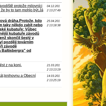
ávodiště protože milovníci
04.12.201
l že by to tam mohlo být.Já
2 13:27:49
lová dráha.Protože, kdo
25.04.201
am taky někdo zabít nebo
2 13:18:38
ovské kubatuře: Vůbec
nější kubatuře závodů
jenž skončil šestý v
yl později továrním
ři závodě
 Baltisbergra" od
st z na koni.
21.03.201
2 13:13:19
ál,knihovnu a Obecní
14.03.201
2 13:25:19