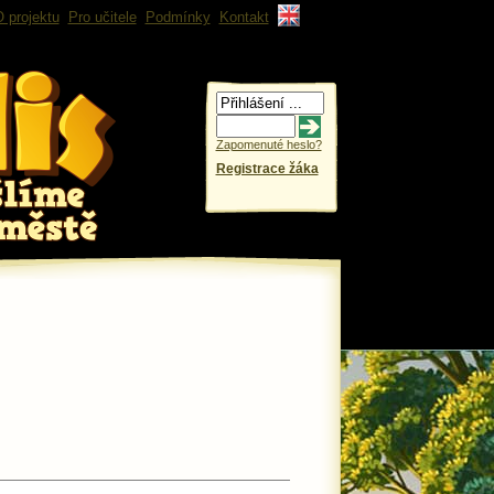
 projektu
Pro učitele
Podmínky
Kontakt
Zapomenuté heslo?
Registrace žáka