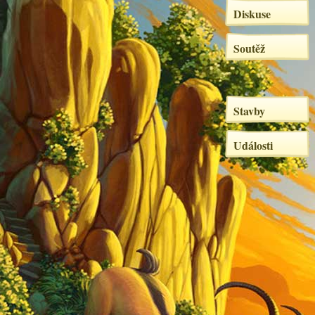
Diskuse
Soutěž
Stavby
Události