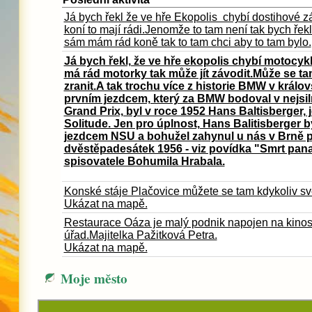
Já bych řekl že ve hře Ekopolis chybí dostihové z
koní to mají rádi.Jenomže to tam není tak bych řek
sám mám rád koně tak to tam chci aby to tam bylo.
Já bych řekl, že ve hře ekopolis chybí motocyk
má rád motorky tak může jít závodit.Může se t
zranit.A tak trochu více z historie BMW v král
prvním jezdcem, který za BMW bodoval v nejsil
Grand Prix, byl v roce 1952 Hans Baltisberger, 
Solitude. Jen pro úplnost, Hans Balitisberger b
jezdcem NSU a bohužel zahynul u nás v Brně p
dvěstěpadesátek 1956 - viz povídka "Smrt pana
spisovatele Bohumila Hrabala.
Konské stáje Plačovice můžete se tam kdykoliv své
Ukázat na mapě.
Restaurace Oáza je malý podnik napojen na kinos
úřad.Majitelka Pažitková Petra.
Ukázat na mapě.
Moje město