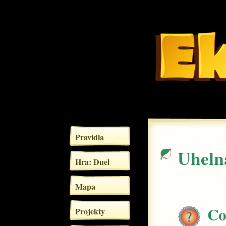
Pravidla
Uheln
Hra: Duel
Mapa
Co
Projekty