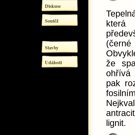
Diskuse
Tepeln
Soutěž
kter
přede
(černé
Stavby
Obvykle
že spa
Události
ohřívá
pak roz
fosil
Nejkval
antraci
lignit.