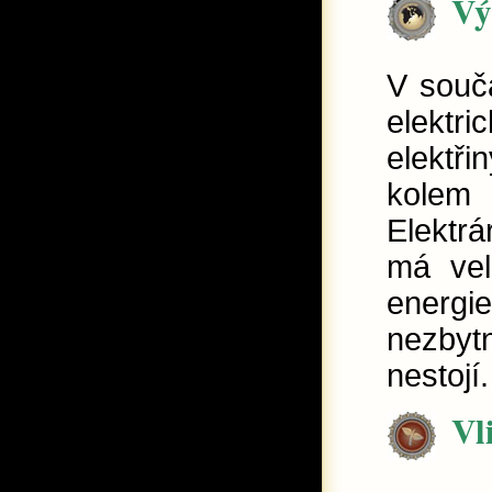
V
V souča
elektr
elektř
kolem
Elektrá
má vel
energi
nezbyt
nestojí.
Vl