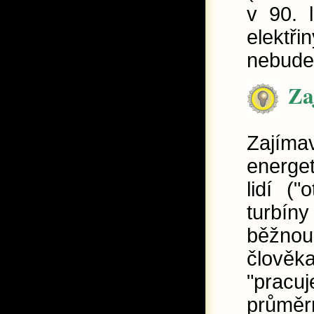
v 90. l
elektř
nebude 
Za
Zajíma
energet
lidí ("
turbíny
běžnou
člověka
"pracu
prům