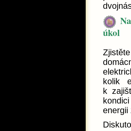
dvojná
Na
úkol
Zjistět
domácno
elektr
kolik 
k zajiš
kondici
energii
Diskut