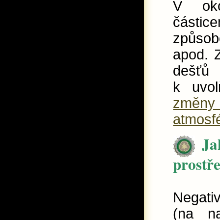
V oko
částic
způsob
apod. 
dešť
k uvol
změny 
atmosfé
Ja
prostř
Negativ
(na n