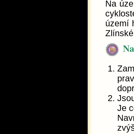
Na úze
cyklost
území 
Zlínské
Na
Zamy
prav
dopr
Jso
Je 
Navr
zvýš