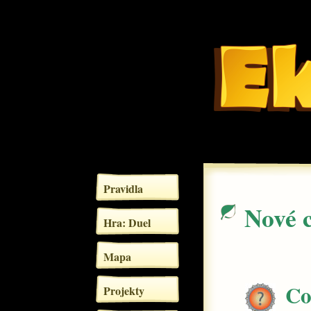
Pravidla
Nové 
Hra: Duel
Mapa
Co
Projekty