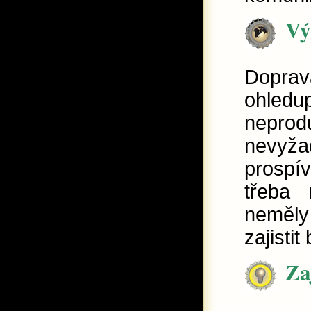
Vý
Dopra
ohledu
neprod
nevyža
prospí
třeba 
neměly
zajisti
Za