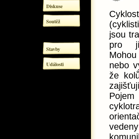
Diskuse
Cyklos
Soutěž
(cyklis
jsou tr
pro j
Stavby
Mohou 
nebo vy
Události
že kol
zajišť
Pojem
cyklotr
orienta
vedeny 
komuni