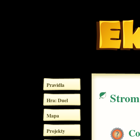
Pravidla
Strom
Hra: Duel
Mapa
Co
Projekty