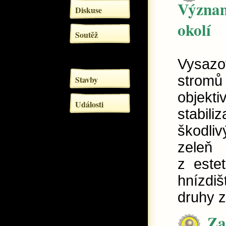
Význa
Diskuse
okolí
Soutěž
Vysazo
stromů 
Stavby
objekti
Události
stabil
škodli
zeleň
z este
hnízdi
druhy z
Za