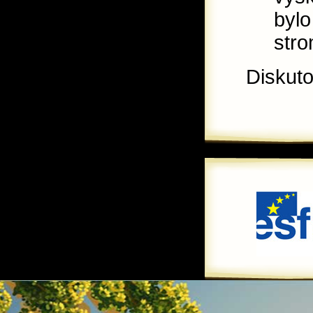
bylo
stro
Diskut