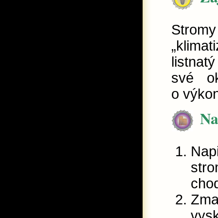
Strom
„klima
listnat
své ok
o výko
Na
Napi
stro
chod
Zmap
vysk