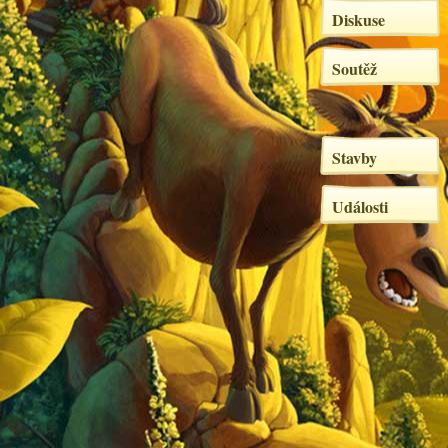
Diskuse
Soutěž
Stavby
Události