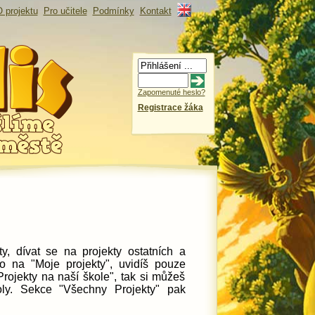
 projektu
Pro učitele
Podmínky
Kontakt
Zapomenuté heslo?
Registrace žáka
ty, dívat se na projekty ostatních a
o na "Moje projekty", uvidíš pouze
"Projekty na naší škole", tak si můžeš
oly. Sekce "Všechny Projekty" pak