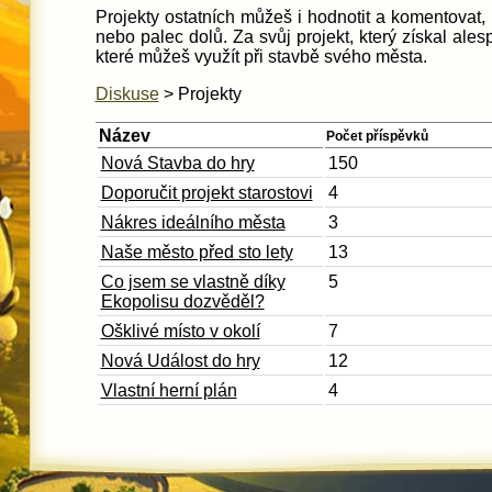
Projekty ostatních můžeš i hodnotit a komentovat
nebo palec dolů. Za svůj projekt, který získal ales
které můžeš využít při stavbě svého města.
Diskuse
> Projekty
Název
Počet příspěvků
Nová Stavba do hry
150
Doporučit projekt starostovi
4
Nákres ideálního města
3
Naše město před sto lety
13
Co jsem se vlastně díky
5
Ekopolisu dozvěděl?
Ošklivé místo v okolí
7
Nová Událost do hry
12
Vlastní herní plán
4