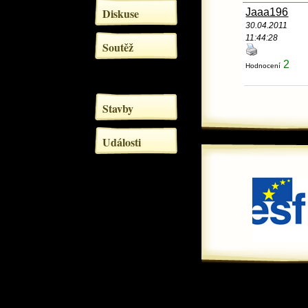
Diskuse
Jaaa196
30.04.2011
11:44:28
Soutěž
2
Hodnocení
Stavby
Události