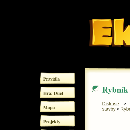
Pravidla
Rybník
Hra: Duel
Diskuse
Mapa
stavby
>
Ryb
Projekty