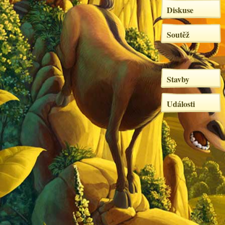
Diskuse
Soutěž
Stavby
Události