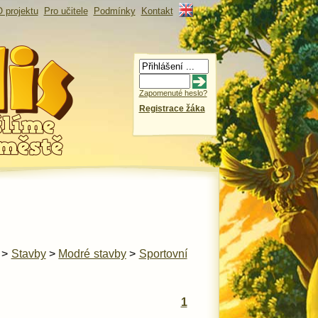
 projektu
Pro učitele
Podmínky
Kontakt
Zapomenuté heslo?
Registrace žáka
>
Stavby
>
Modré stavby
>
Sportovní
1