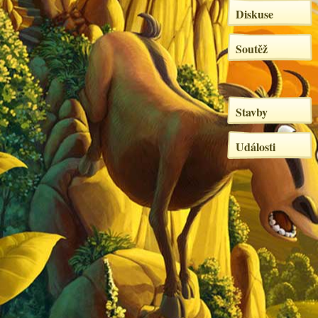
Diskuse
Soutěž
Stavby
Události