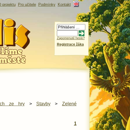
 projektu
Pro učitele
Podmínky
Kontakt
Zapomenuté heslo?
Registrace žáka
ech ze hry
>
Stavby
>
Zelené
1