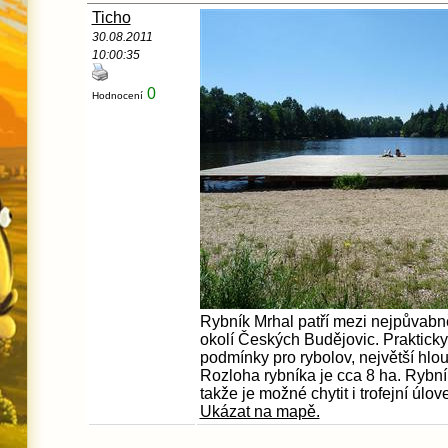
Ticho
30.08.2011
10:00:35
0
Hodnocení
Rybník Mrhal patří mezi nejpůvabněj
okolí Českých Budějovic. Prakticky
podmínky pro rybolov, největší hlo
Rozloha rybníka je cca 8 ha. Rybní
takže je možné chytit i trofejní úlov
Ukázat na mapě.