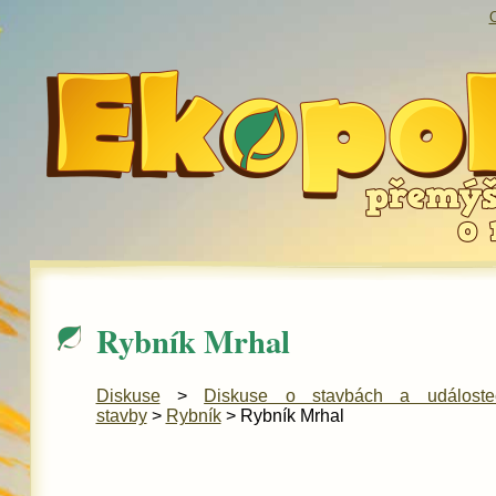
O
Rybník Mrhal
Diskuse
>
Diskuse o stavbách a událost
stavby
>
Rybník
> Rybník Mrhal