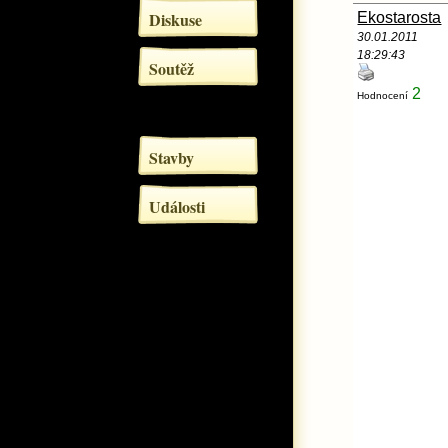
Diskuse
Ekostarosta
30.01.2011
18:29:43
Soutěž
2
Hodnocení
Stavby
Události