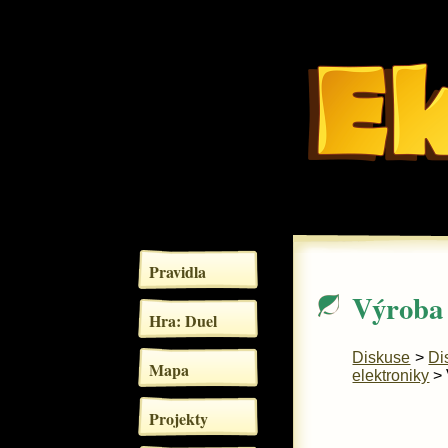
Pravidla
Výroba 
Hra: Duel
Diskuse
>
Di
Mapa
elektroniky
> 
Projekty