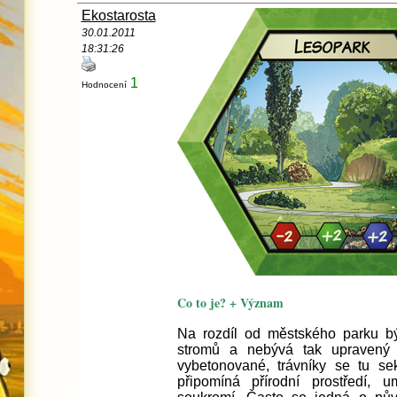
Ekostarosta
30.01.2011
18:31:26
1
Hodnocení
Co to je? + Význam
Na rozdíl od městského parku bý
stromů a nebývá tak upravený 
vybetonované, trávníky se tu se
připomíná přírodní prostředí, 