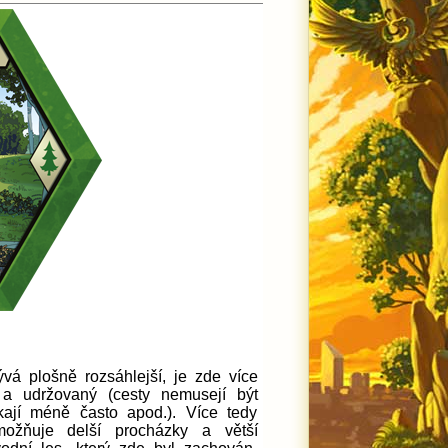
vá plošně rozsáhlejší, je zde více
a udržovaný (cesty nemusejí být
kají méně často apod.). Více tedy
umožňuje delší procházky a větší