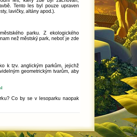
odní les, který zde byl zachován,
tavbě. Tento les byl pouze upraven
y, lavičky, altány apod.).
městského parku. Z ekologického
znam než městský park, neboť je zde
ko k tzv. anglickým parkům, jejichž
ravidelným geometrickým tvarům, aby
ol
arku? Co by se v lesoparku naopak