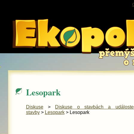
O
Lesopark
Diskuse
>
Diskuse o stavbách a událost
stavby
>
Lesopark
> Lesopark