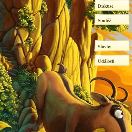
Diskuse
Soutěž
Stavby
Události