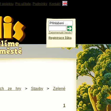
 projektu
Pro učitele
Podmínky
Kontakt
Zapomenuté heslo?
Registrace žáka
ech ze hry
>
Stavby
>
Zelené
1