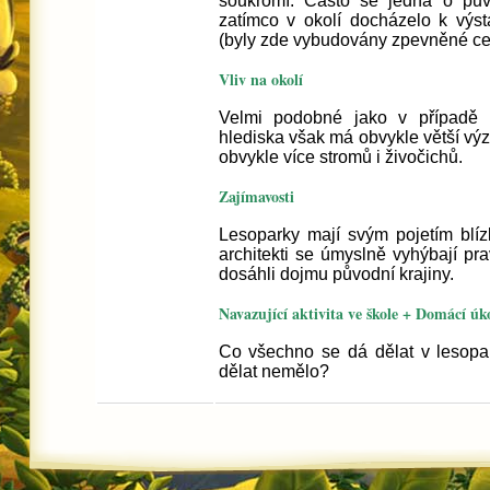
soukromí. Často se jedná o pův
zatímco v okolí docházelo k výs
(byly zde vybudovány zpevněné cest
Vliv na okolí
Velmi podobné jako v případě 
hlediska však má obvykle větší vý
obvykle více stromů i živočichů.
Zajímavosti
Lesoparky mají svým pojetím blíz
architekti se úmyslně vyhýbají p
dosáhli dojmu původní krajiny.
Navazující aktivita ve škole + Domácí úk
Co všechno se dá dělat v lesop
dělat nemělo?