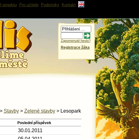
 projektu
Pro učitele
Podmínky
Kontakt
Zapomenuté heslo?
Registrace žáka
>
Stavby
>
Zelené stavby
> Lesopark
Poslední příspěvek
30.01.2011
05.04.2011