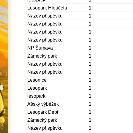
Lesopark Hloučela
1
Název příspěvku
1
Název příspěvku
1
Název příspěvku
1
Název příspěvku
1
NP Šumava
1
Zámecký park
1
Název příspěvku
1
Název příspěvku
1
Lesonice
1
Lesopark
1
lesopark
1
Ašský výběžek
1
Lesopark Debř
1
Zámecký park
1
Název příspěvku
1