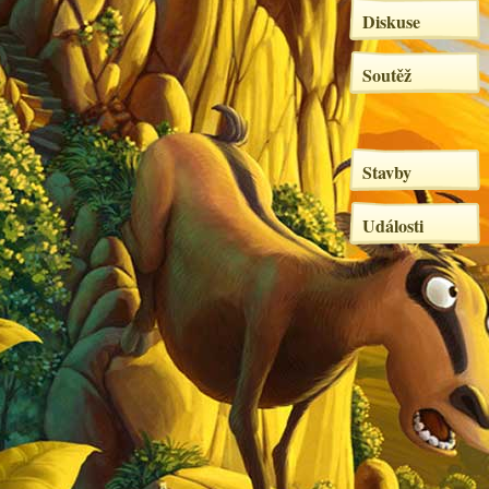
Diskuse
Soutěž
Stavby
Události