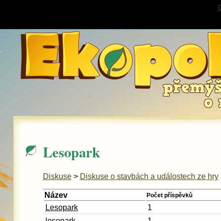
O
Lesopark
Diskuse
>
Diskuse o stavbách a událostech ze hry
Název
Počet příspěvků
Lesopark
1
lesopark
1