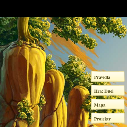
Pravidla
Hra: Duel
Mapa
Projekty