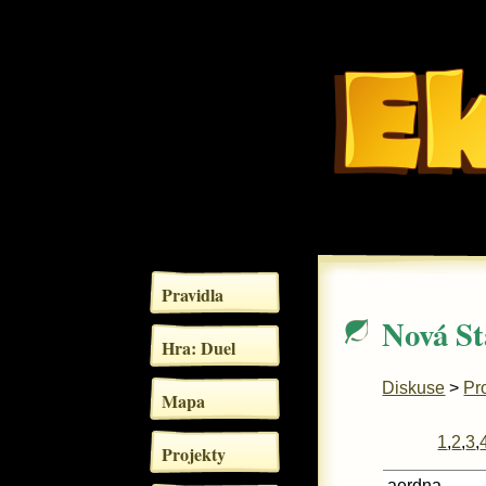
Pravidla
Nová St
Hra: Duel
Diskuse
>
Pr
Mapa
1
,
2
,
3
,
Projekty
aerdna