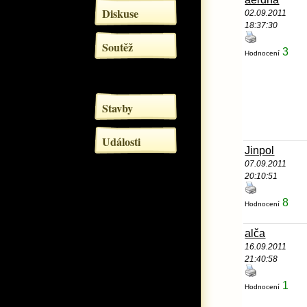
Diskuse
02.09.2011
18:37:30
Soutěž
3
Hodnocení
Stavby
Události
Jinpol
07.09.2011
20:10:51
8
Hodnocení
alča
16.09.2011
21:40:58
1
Hodnocení