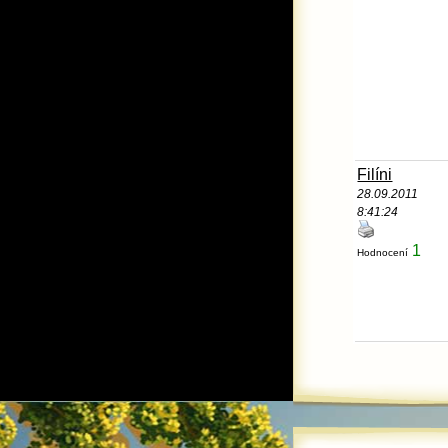
Filíni
28.09.2011
8:41:24
1
Hodnocení