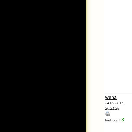
weha
24.09.2011
20:21:28
3
Hodnocení