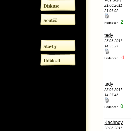
Diskuse
21.06.2011
21:06:02
Soutěž
2
Hodnocení
tedy
25.06.2011
Stavby
14:35:27
-1
Hodnocení
Události
tedy
25.06.2011
14:37:46
0
Hodnocení
Kachnoy
30.06.2011