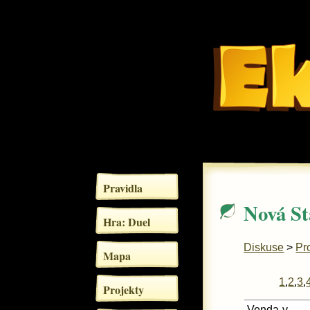
Pravidla
Nová St
Hra: Duel
Diskuse
>
Pr
Mapa
1
,
2
,
3
,
Projekty
Venda-v