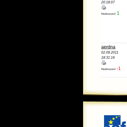
20:18:07
1
Hodnocení
aerdna
02.09.2011
18:31:16
-1
Hodnocení